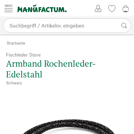
Zum Inhalt springen
Kundenkonto
Merkliste
0,0
Startseite
Fischleder Store
Armband Rochenleder-
Edelstahl
Schwarz