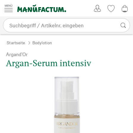
Zum Inhalt springen
Kundenkonto
Merkliste
0,0
Startseite
Bodylotion
Argand’Or
Argan-Serum intensiv