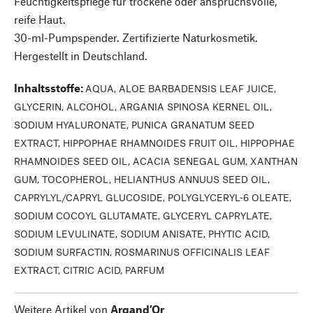
Feuchtigkeitspflege für trockene oder anspruchsvolle,
reife Haut.
30-ml-Pumpspender. Zertifizierte Naturkosmetik.
Hergestellt in Deutschland.
Inhaltsstoffe
:
AQUA, ALOE BARBADENSIS LEAF JUICE,
GLYCERIN, ALCOHOL, ARGANIA SPINOSA KERNEL OIL,
SODIUM HYALURONATE, PUNICA GRANATUM SEED
EXTRACT, HIPPOPHAE RHAMNOIDES FRUIT OIL, HIPPOPHAE
RHAMNOIDES SEED OIL, ACACIA SENEGAL GUM, XANTHAN
GUM, TOCOPHEROL, HELIANTHUS ANNUUS SEED OIL,
CAPRYLYL/CAPRYL GLUCOSIDE, POLYGLYCERYL-6 OLEATE,
SODIUM COCOYL GLUTAMATE, GLYCERYL CAPRYLATE,
SODIUM LEVULINATE, SODIUM ANISATE, PHYTIC ACID,
SODIUM SURFACTIN, ROSMARINUS OFFICINALIS LEAF
EXTRACT, CITRIC ACID, PARFUM
Weitere Artikel von
Argand’Or