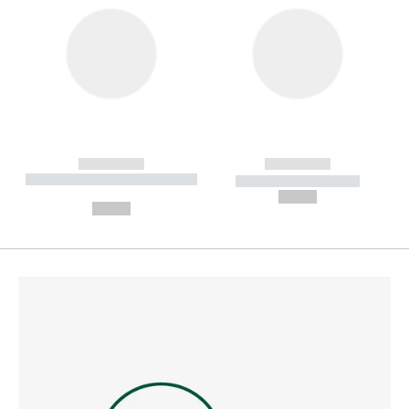
------------
------------
----------- ----------- --------
----------- -----------
---
--,-- €
--,-- €