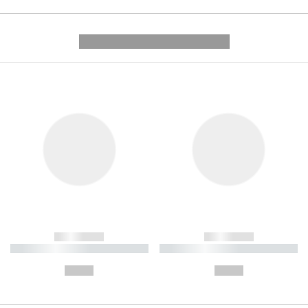
---------- --------------
------------
------------
----------- ----------- ----------
----------- ----------- ----------
-
-
--,-- €
--,-- €