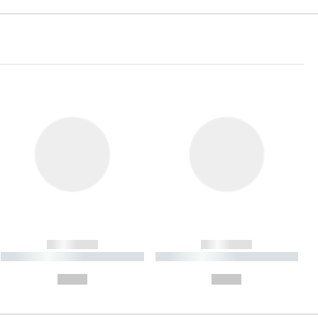
------------
------------
----------- ----------- ----------
----------- ----------- ----------
- -----------
-
--,-- €
--,-- €