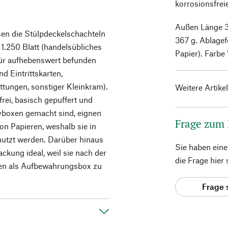
korrosionsfrei
Außen Länge 3
en die Stülpdeckelschachteln
367 g. Ablagef
1.250 Blatt (handelsübliches
Papier). Farbe
für aufhebenswert befunden
d Eintrittskarten,
tungen, sonstiger Kleinkram).
Weitere Artike
rei, basisch gepuffert und
ivboxen gemacht sind, eignen
Frage zum
von Papieren, weshalb sie in
nutzt werden. Darüber hinaus
Sie haben ein
kung ideal, weil sie nach der
die Frage hier
eben als Aufbewahrungsbox zu
Frage 