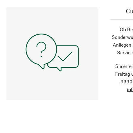
Cu
Ob Ber
Sonderwün
Anliegen
Service
Sie erre
Freitag
9390
in