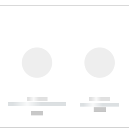
------------
------------
----------- ----------- ----------
----------- -----------
-
--,-- €
--,-- €