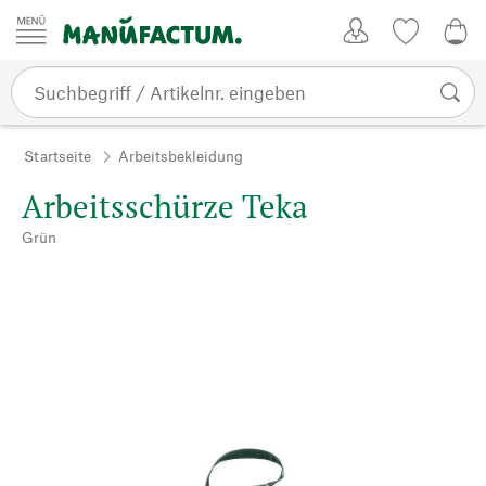
Zum Inhalt springen
Kundenkonto
Merkliste
0,0
Startseite
Arbeitsbekleidung
Arbeitsschürze Teka
Grün