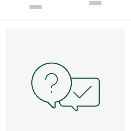
---
--,-- €
--,-- €