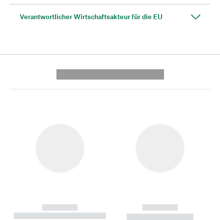
Verantwortlicher Wirtschaftsakteur für die EU
---------- --------------
------------
------------
----------- ----------- --------
----------- -----------