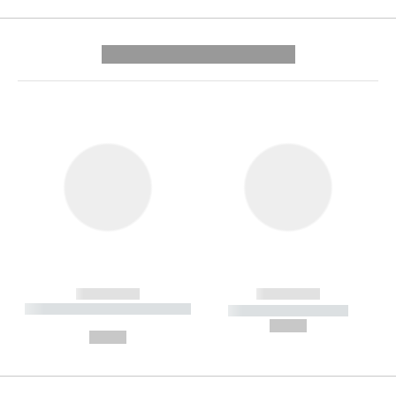
---------- --------------
------------
------------
----------- ----------- --------
----------- -----------
---
--,-- €
--,-- €