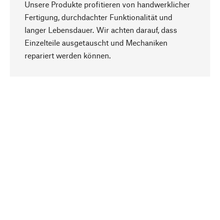
Unsere Produkte profitieren von handwerklicher
Fertigung, durchdachter Funktionalität und
langer Lebensdauer. Wir achten darauf, dass
Einzelteile ausgetauscht und Mechaniken
Nach oben
repariert werden können.
Bewusst
Nachhaltigkeit steht im Fokus unserer
Produktauswahl. Wir setzen auf natürliche
Inhaltsstoffe und Materialien, die gepflegt werden
können, sowie auf eine ressourcenschonende
und sozialverträgliche Produktion.