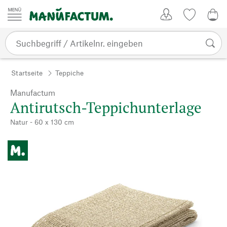
Zum Inhalt springen
Kundenkonto
Merkliste
0,0
Startseite
Teppiche
Manufactum
Antirutsch-Teppichunterlage
Natur - 60 x 130 cm