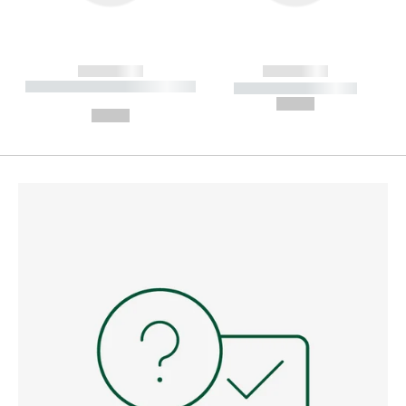
------------
------------
----------- ----------- --------
----------- -----------
---
--,-- €
--,-- €