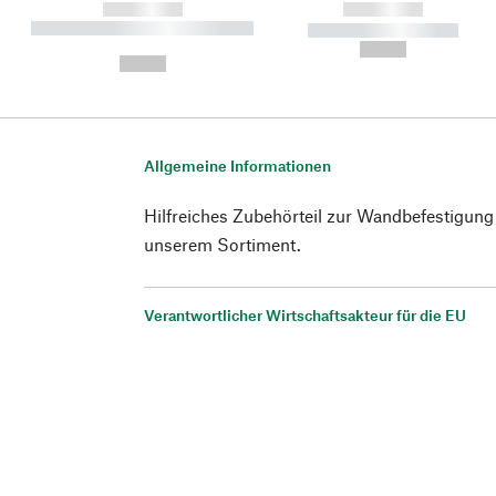
------------
------------
----------- ----------- ----------
----------- -----------
-
--,-- €
--,-- €
Allgemeine Informationen
Hilfreiches Zubehörteil zur Wandbefestigung
unserem Sortiment.
Verantwortlicher Wirtschaftsakteur für die EU