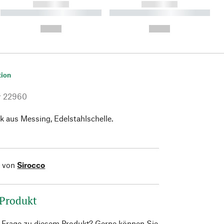
------------
------------
----------- ----------- ----------
----------- ----------- ----------
- -----------
-
--,-- €
--,-- €
tion
r
22960
 aus Messing, Edelstahlschelle.
l von
Sirocco
 Produkt
e Frage zu diesem Produkt? Gerne können Sie