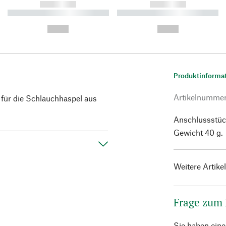
------------
------------
----------- ----------- ----------
----------- ----------- ----------
-
-
--,-- €
--,-- €
Produktinforma
Artikelnumme
 für die Schlauchhaspel aus
Anschlussstück
Gewicht 40 g.
Weitere Artike
Frage zum
Sie haben ein