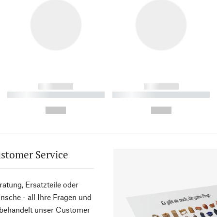
------------
------------
----------- ----------- ----------
----------- ----------- ----------
-
-
--,-- €
--,-- €
stomer Service
atung, Ersatzteile oder
sche - all Ihre Fragen und
 behandelt unser Customer