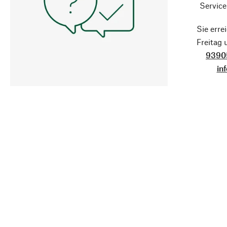
Service
Sie erre
Freitag
9390
in