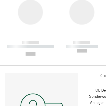
------------
------------
----------- ----------- ----------
----------- -----------
-
--,-- €
--,-- €
Cu
Ob Ber
Sonderwün
Anliegen