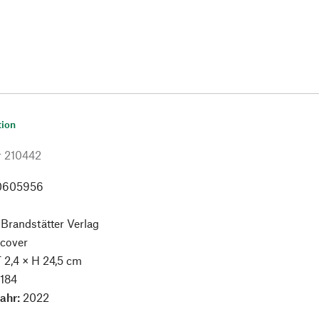
tion
r
210442
0605956
:
Brandstätter Verlag
cover
T 2,4 × H 24,5 cm
:
184
jahr:
2022