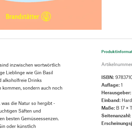
Produktinforma
Artikelnumme
 sind inzwischen wortwörtlich
e Lieblinge wie Gin Basil
ISBN:
978371
 alkoholfreie Drinks
Auflage:
1
ich kommen, sondern auch noch
Herausgeber
Einband:
Hard
 was die Natur so hergibt -
Maße:
B 17 × 
ruchtigen Säften und
Seitenanzahl
den besten Gemüseessenzen.
Erscheinungs
Gin oder künstlich