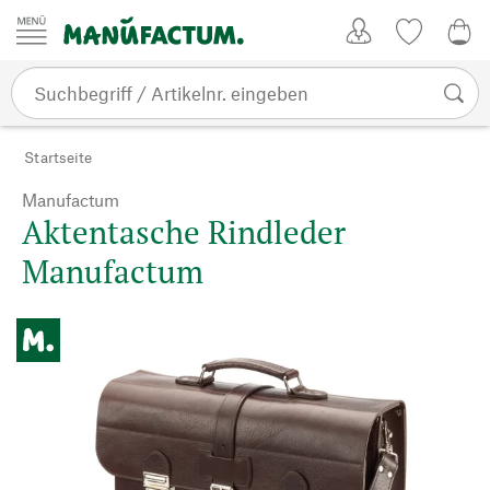
Zum Inhalt springen
Kundenkonto
Merkliste
0,0
Startseite
Manufactum
Aktentasche Rindleder
Manufactum