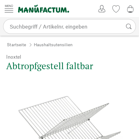
Zum Inhalt springen
Kundenkonto
Merkliste
0,0
Startseite
Haushaltsutensilien
Inoxtel
Abtropfgestell faltbar