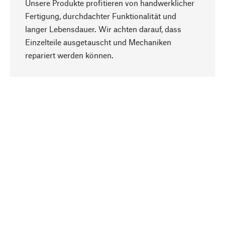
Unsere Produkte profitieren von handwerklicher
Fertigung, durchdachter Funktionalität und
langer Lebensdauer. Wir achten darauf, dass
Einzelteile ausgetauscht und Mechaniken
Nach oben
repariert werden können.
Bewusst
Nachhaltigkeit steht im Fokus unserer
Produktauswahl. Wir setzen auf natürliche
Inhaltsstoffe und Materialien, die gepflegt werden
können, sowie auf eine ressourcenschonende
und sozialverträgliche Produktion.