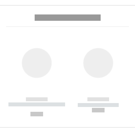
---------- --------------
------------
------------
----------- ----------- --------
----------- -----------
---
--,-- €
--,-- €