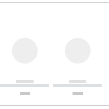
------------
------------
----------- ----------- ----------
----------- ----------- ----------
- -----------
-
--,-- €
--,-- €