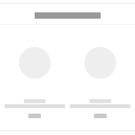
---------- --------------
------------
------------
----------- ----------- ----------
----------- ----------- ----------
-
-
--,-- €
--,-- €