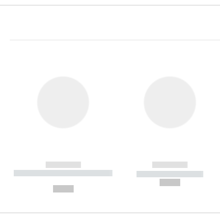
------------
------------
----------- ----------- ----------
----------- -----------
-
--,-- €
--,-- €