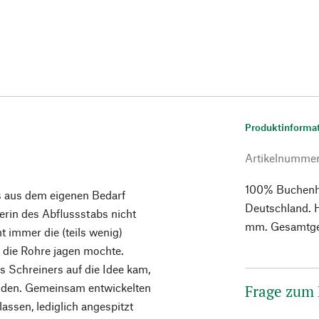
Produktinforma
Artikelnumme
100% Buchenho
s aus dem eigenen Bedarf
Deutschland. H
erin des Abflussstabs nicht
mm. Gesamtge
t immer die (teils wenig)
h die Rohre jagen mochte.
res Schreiners auf die Idee kam,
enden. Gemeinsam entwickelten
Frage zum
assen, lediglich angespitzt