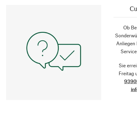
Cu
Ob Ber
Sonderwün
Anliegen
Service
Sie erre
Freitag
9390
in