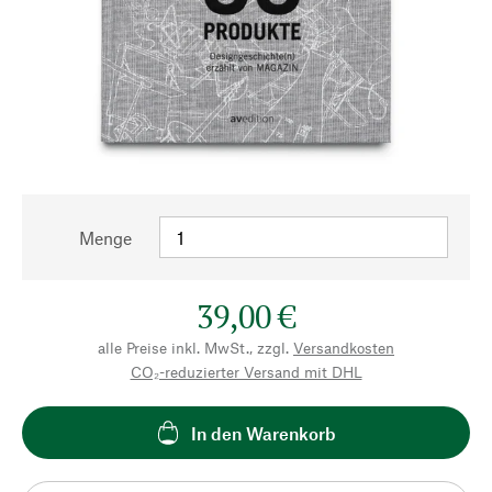
Menge
39,00 €
alle Preise inkl. MwSt., zzgl.
Versandkosten
CO₂-reduzierter Versand mit DHL
In den Warenkorb