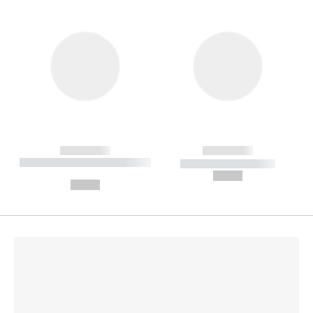
------------
------------
----------- ----------- --------
----------- -----------
---
--,-- €
--,-- €