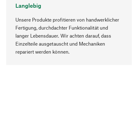
Langlebig
Unsere Produkte profitieren von handwerklicher
Fertigung, durchdachter Funktionalität und
langer Lebensdauer. Wir achten darauf, dass
Einzelteile ausgetauscht und Mechaniken
Nach oben
repariert werden können.
Bewusst
Nachhaltigkeit steht im Fokus unserer
Produktauswahl. Wir setzen auf natürliche
Inhaltsstoffe und Materialien, die gepflegt werden
können, sowie auf eine ressourcenschonende
und sozialverträgliche Produktion.