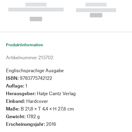
------------
------------
----------- ----------- --------
----------- -----------
---
--,-- €
--,-- €
Produktinformation
Artikelnummer
213702
Englischsprachige Ausgabe
ISBN:
9783775742122
Auflage:
1
Herausgeber:
Hatje Cantz Verlag
Einband:
Hardcover
Maße:
B 21,8 × T 4,4 × H 27,6 cm
Gewicht:
1782 g
Erscheinungsjahr:
2016