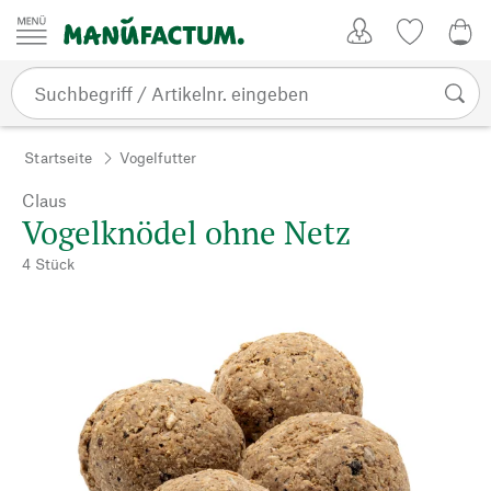
Zum Inhalt springen
Kundenkonto
Merkliste
0,0
Startseite
Vogelfutter
Claus
Vogelknödel ohne Netz
4 Stück