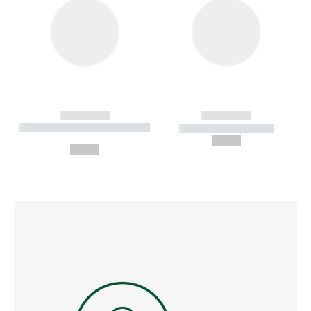
------------
------------
----------- ----------- --------
----------- -----------
---
--,-- €
--,-- €