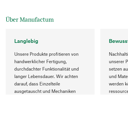
Über Manufactum
Langlebig
Bewuss
Unsere Produkte profitieren von
Nachhalti
handwerklicher Fertigung,
unserer 
durchdachter Funktionalität und
setzen au
langer Lebensdauer. Wir achten
und Mater
darauf, dass Einzelteile
werden kö
ausgetauscht und Mechaniken
ressourc
repariert werden können.
sozialver