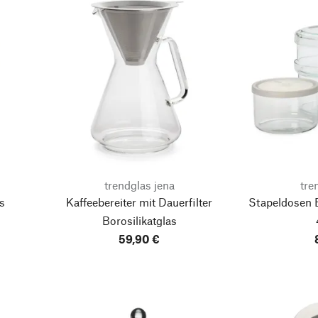
trendglas jena
tre
s
Kaffeebereiter mit Dauerfilter
Stapeldosen Bo
Borosilikatglas
59,90 €