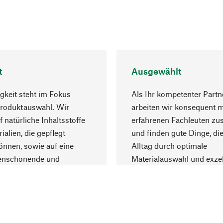
t
Ausgewählt
gkeit steht im Fokus
Als Ihr kompetenter Partn
Produktauswahl. Wir
arbeiten wir konsequent m
f natürliche Inhaltsstoffe
erfahrenen Fachleuten z
ialien, die gepflegt
und finden gute Dinge, die
nnen, sowie auf eine
Alltag durch optimale
enschonende und
Materialauswahl und exzel
trägliche Produktion.
Fertigung bereichern.