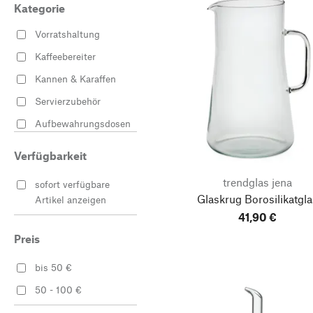
Kategorie
Vorratshaltung
Kaffeebereiter
Kannen & Karaffen
Servierzubehör
Aufbewahrungsdosen
Glaskaraffen
Verfügbarkeit
Kaffeemaschinen
trendglas jena
sofort verfügbare
Teekannen &
Glaskrug Borosilikatgla
Artikel anzeigen
Teekessel
41,90 €
Trinkgläser
Preis
Vorratsgläser
bis 50 €
50 - 100 €