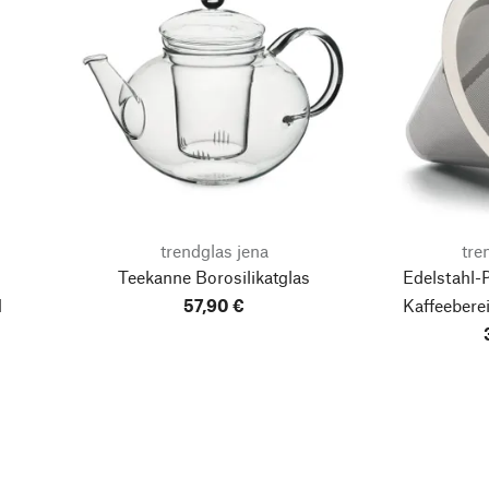
trendglas jena
tre
Teekanne Borosilikatglas
Edelstahl-P
l
57,90 €
Kaffeeberei
Boro