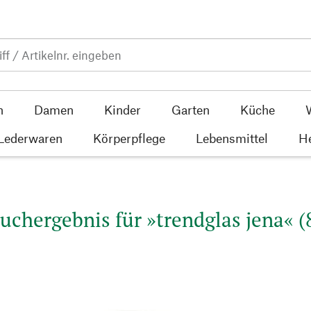
n
Damen
Kinder
Garten
Küche
 Lederwaren
Körperpflege
Lebensmittel
He
uchergebnis für »trendglas jena« (