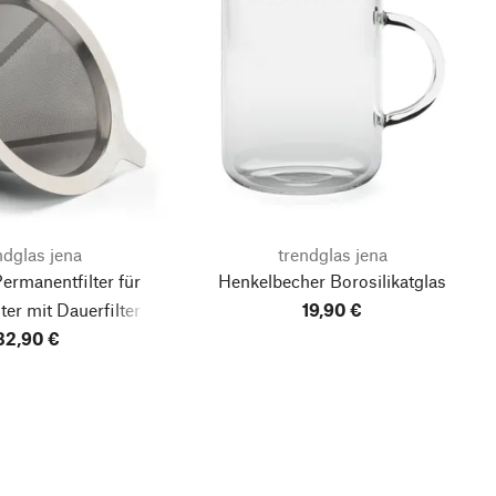
ndglas jena
trendglas jena
ermanentfilter für
Henkelbecher Borosilikatglas
ter mit Dauerfilter
19,90 €
silikatglas
32,90 €