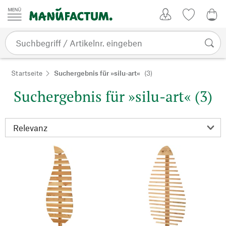
Zum Inhalt springen
Kundenkonto
Merkliste
0,0
Startseite
Suchergebnis für »silu-art«
(3)
Suchergebnis für »silu-art« (3)