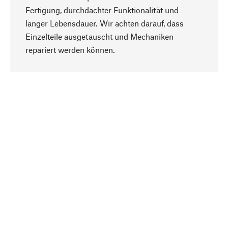
Fertigung, durchdachter Funktionalität und
langer Lebensdauer. Wir achten darauf, dass
Einzelteile ausgetauscht und Mechaniken
Nach oben
repariert werden können.
Bewusst
Nachhaltigkeit steht im Fokus unserer
Produktauswahl. Wir setzen auf natürliche
Inhaltsstoffe und Materialien, die gepflegt werden
können, sowie auf eine ressourcenschonende
und sozialverträgliche Produktion.