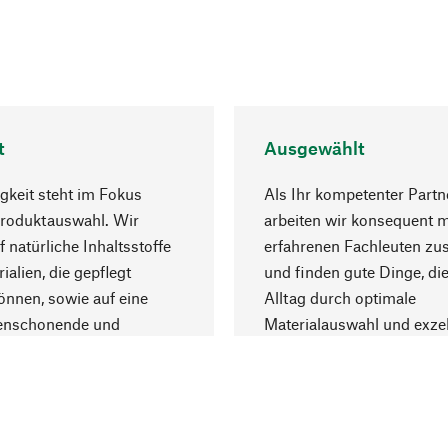
t
Ausgewählt
gkeit steht im Fokus
Als Ihr kompetenter Partn
Produktauswahl. Wir
arbeiten wir konsequent m
f natürliche Inhaltsstoffe
erfahrenen Fachleuten z
ialien, die gepflegt
und finden gute Dinge, die
nnen, sowie auf eine
Alltag durch optimale
enschonende und
Materialauswahl und exzel
trägliche Produktion.
Fertigung bereichern.