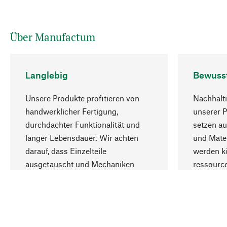
Über Manufactum
Langlebig
Bewuss
Unsere Produkte profitieren von
Nachhalti
handwerklicher Fertigung,
unserer 
durchdachter Funktionalität und
setzen au
langer Lebensdauer. Wir achten
und Mater
darauf, dass Einzelteile
werden kö
ausgetauscht und Mechaniken
ressourc
repariert werden können.
sozialver