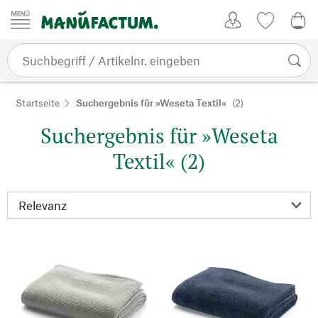
Zum Inhalt springen
Kundenkonto
Merkliste
0,0
Startseite
Suchergebnis für »Weseta Textil«
(2)
Suchergebnis für »Weseta
Textil« (2)