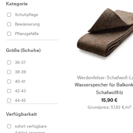
Kategorie
Schuhpflege
Bewässerung
Pflanzgefäße
Größe (Schuhe)
36-37
38-39
Werdenfelser-Schafwoll-L
40-41
Wasserspeicher für Balkon
42-43
Schafwollfilz
15,90 €
44-45
Grundpreis: 57,82 €/m²
46-47
Verfügbarkeit
sofort verfügbare
Artikel anzeigen