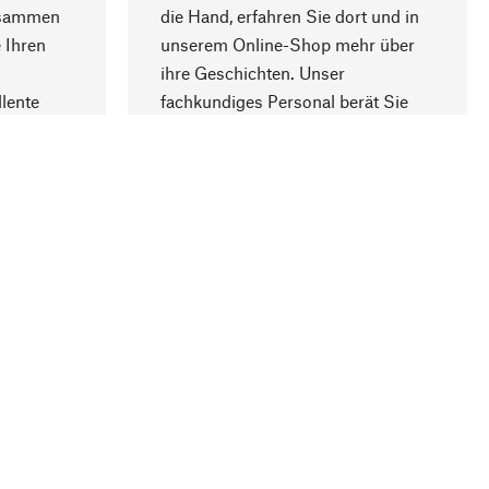
usammen
die Hand, erfahren Sie dort und in
Nach oben
 Ihren
unserem Online-Shop mehr über
ihre Geschichten. Unser
lente
fachkundiges Personal berät Sie
gern.
lung
Unternehmen
Über Manufactum
Stellenangebote