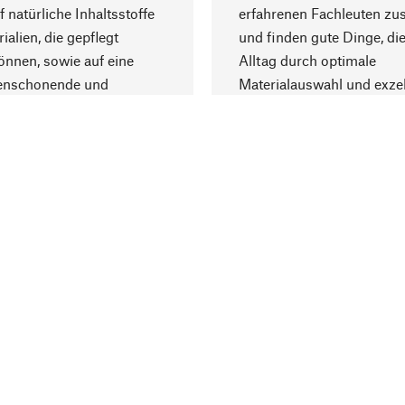
f natürliche Inhaltsstoffe
erfahrenen Fachleuten z
ialien, die gepflegt
und finden gute Dinge, die
nnen, sowie auf eine
Alltag durch optimale
enschonende und
Materialauswahl und exzel
trägliche Produktion.
Fertigung bereichern.
Lieferung & Zah
ine
Versandkosten
ter
Lieferung