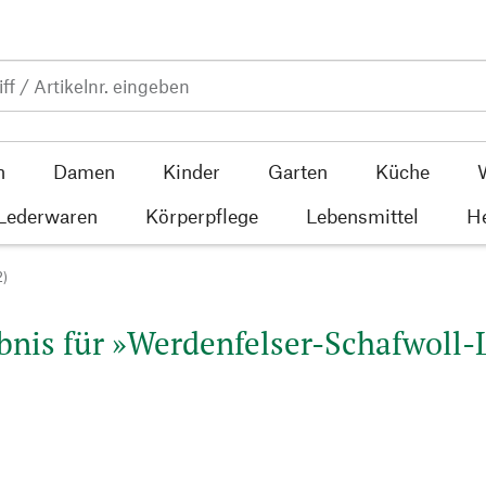
n
Damen
Kinder
Garten
Küche
 Lederwaren
Körperpflege
Lebensmittel
He
2)
nis für »Werdenfelser-Schafwoll-