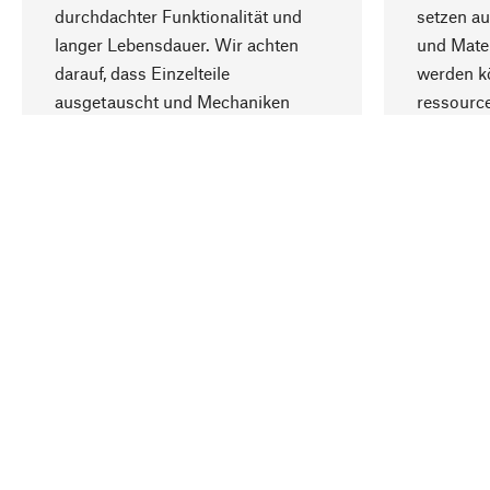
durchdachter Funktionalität und
setzen au
langer Lebensdauer. Wir achten
und Mater
darauf, dass Einzelteile
werden kö
ausgetauscht und Mechaniken
ressourc
repariert werden können.
sozialver
Ihr Land
Deutschland
Kontakt
Service
Gutsche
Bestellung, Service & Beratung
Newslet
02309 939050