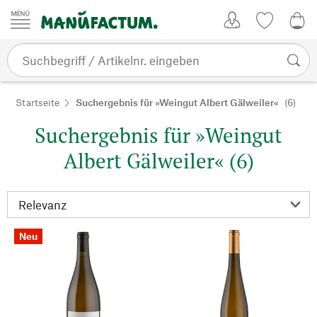
Zum Inhalt springen
Kundenkonto
Merkliste
0,0
Startseite
Suchergebnis für »Weingut Albert Gälweiler«
(6)
Suchergebnis für »Weingut
Albert Gälweiler« (6)
Neu