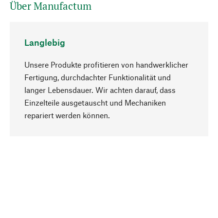
Über Manufactum
Langlebig
Unsere Produkte profitieren von handwerklicher
Fertigung, durchdachter Funktionalität und
langer Lebensdauer. Wir achten darauf, dass
Einzelteile ausgetauscht und Mechaniken
Nach oben
repariert werden können.
Bewusst
Nachhaltigkeit steht im Fokus unserer
Produktauswahl. Wir setzen auf natürliche
Inhaltsstoffe und Materialien, die gepflegt werden