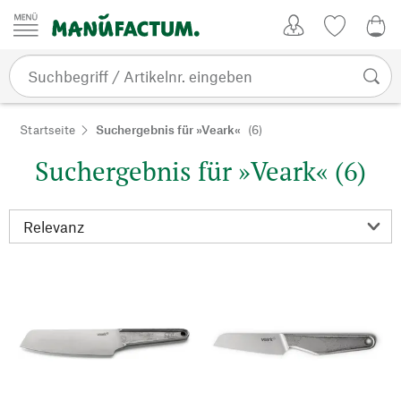
Zum Inhalt springen
Kundenkonto
Merkliste
0,0
Startseite
Suchergebnis für »Veark«
(6)
Suchergebnis für »Veark« (6)