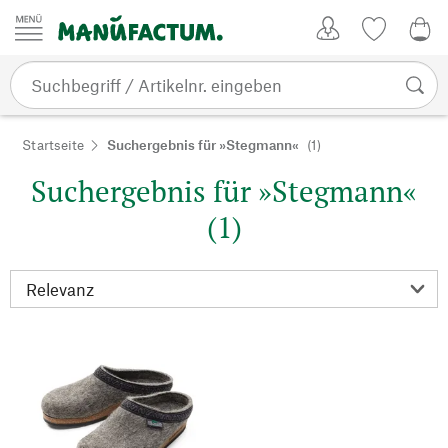
Zum Inhalt springen
Kundenkonto
Merkliste
0,0
Startseite
Suchergebnis für »Stegmann«
(1)
Suchergebnis für »Stegmann«
(1)