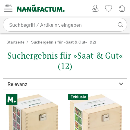
Zum Inhalt springen
Kundenkonto
Merkliste
0,0
Startseite
Suchergebnis für »Saat & Gut«
(12)
Suchergebnis für »Saat & Gut«
(12)
Exklusiv