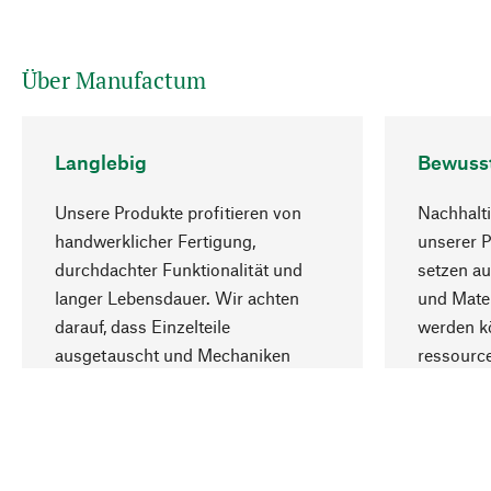
Über Manufactum
Langlebig
Bewuss
Unsere Produkte profitieren von
Nachhalti
handwerklicher Fertigung,
unserer 
durchdachter Funktionalität und
setzen au
langer Lebensdauer. Wir achten
und Mater
darauf, dass Einzelteile
werden kö
ausgetauscht und Mechaniken
ressourc
repariert werden können.
sozialver