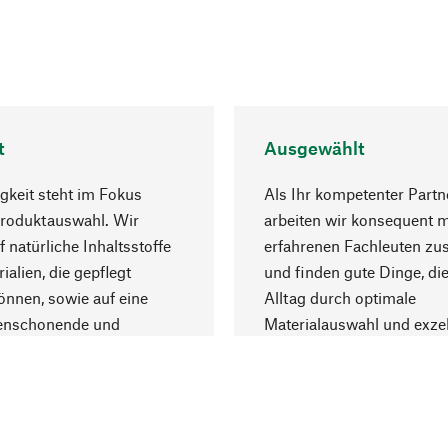
t
Ausgewählt
gkeit steht im Fokus
Als Ihr kompetenter Partn
Produktauswahl. Wir
arbeiten wir konsequent m
f natürliche Inhaltsstoffe
erfahrenen Fachleuten z
ialien, die gepflegt
und finden gute Dinge, die
nnen, sowie auf eine
Alltag durch optimale
enschonende und
Materialauswahl und exzel
trägliche Produktion.
Fertigung bereichern.