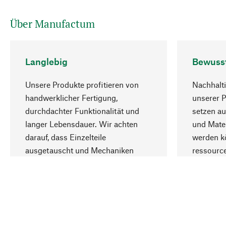
Über Manufactum
Langlebig
Bewuss
Unsere Produkte profitieren von
Nachhalti
handwerklicher Fertigung,
unserer 
durchdachter Funktionalität und
setzen au
langer Lebensdauer. Wir achten
und Mater
darauf, dass Einzelteile
werden kö
ausgetauscht und Mechaniken
ressourc
repariert werden können.
sozialver
Ihr Land