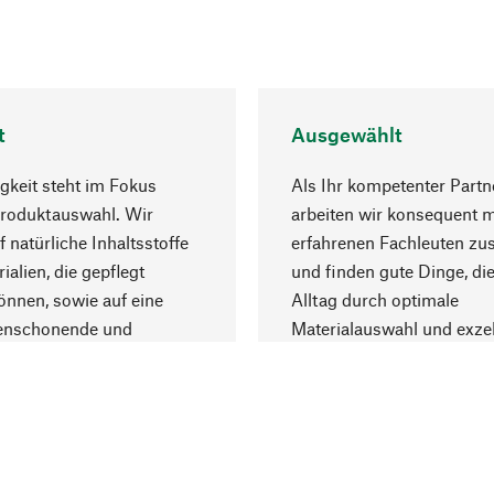
t
Ausgewählt
gkeit steht im Fokus
Als Ihr kompetenter Partn
Produktauswahl. Wir
arbeiten wir konsequent m
f natürliche Inhaltsstoffe
erfahrenen Fachleuten z
ialien, die gepflegt
und finden gute Dinge, die
nnen, sowie auf eine
Alltag durch optimale
enschonende und
Materialauswahl und exzel
trägliche Produktion.
Fertigung bereichern.