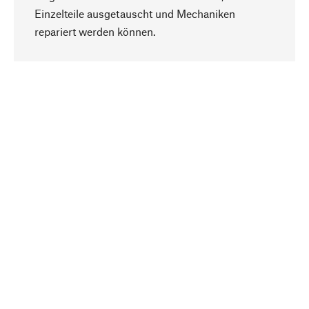
Einzelteile ausgetauscht und Mechaniken
Nach oben
repariert werden können.
Bewusst
Nachhaltigkeit steht im Fokus unserer
Produktauswahl. Wir setzen auf natürliche
Inhaltsstoffe und Materialien, die gepflegt werden
können, sowie auf eine ressourcenschonende
und sozialverträgliche Produktion.
Ausgewählt