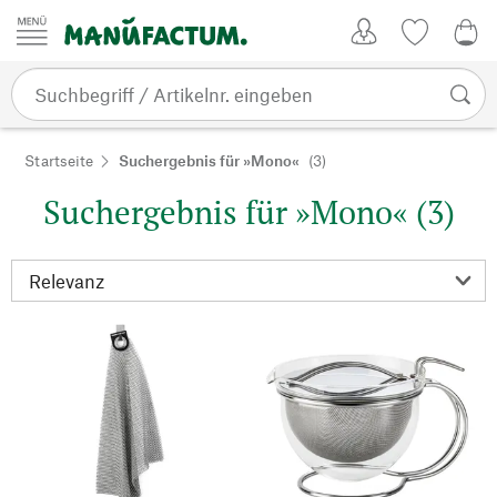
Zum Inhalt springen
Kundenkonto
Merkliste
0,0
Startseite
Suchergebnis für »Mono«
(3)
Suchergebnis für »Mono« (3)