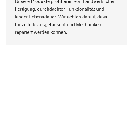
Unsere Produkte profitieren von handwerklicher
Fertigung, durchdachter Funktionalität und
langer Lebensdauer. Wir achten darauf, dass
Einzelteile ausgetauscht und Mechaniken
Nach oben
repariert werden können.
Bewusst
Nachhaltigkeit steht im Fokus unserer
Produktauswahl. Wir setzen auf natürliche
Inhaltsstoffe und Materialien, die gepflegt werden
können, sowie auf eine ressourcenschonende
und sozialverträgliche Produktion.