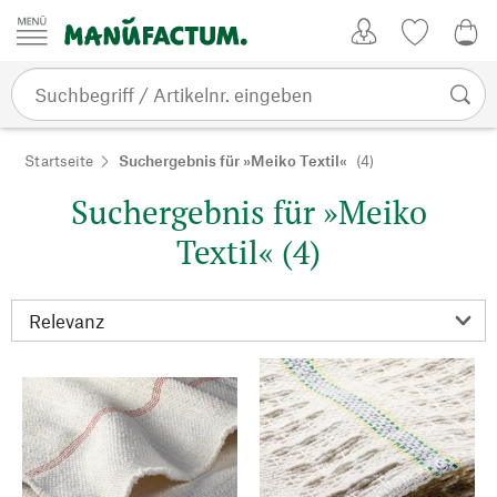
Zum Inhalt springen
Kundenkonto
Merkliste
0,0
Startseite
Suchergebnis für »Meiko Textil«
(4)
Suchergebnis für »Meiko
Textil« (4)