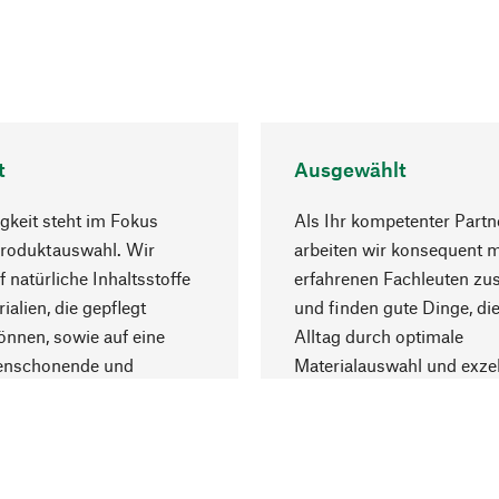
t
Ausgewählt
gkeit steht im Fokus
Als Ihr kompetenter Partn
Produktauswahl. Wir
arbeiten wir konsequent m
f natürliche Inhaltsstoffe
erfahrenen Fachleuten z
ialien, die gepflegt
und finden gute Dinge, die
nnen, sowie auf eine
Alltag durch optimale
enschonende und
Materialauswahl und exzel
trägliche Produktion.
Fertigung bereichern.