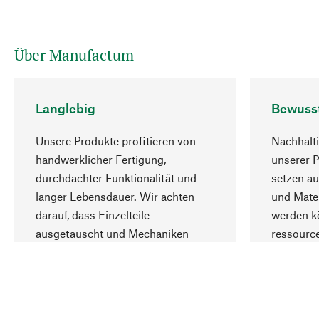
Über Manufactum
Langlebig
Bewuss
Unsere Produkte profitieren von
Nachhalti
handwerklicher Fertigung,
unserer 
durchdachter Funktionalität und
setzen au
langer Lebensdauer. Wir achten
und Mater
darauf, dass Einzelteile
werden kö
ausgetauscht und Mechaniken
ressourc
repariert werden können.
sozialver