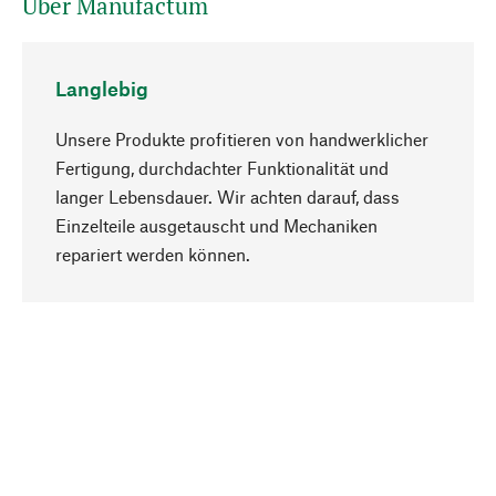
Über Manufactum
Langlebig
Unsere Produkte profitieren von handwerklicher
Fertigung, durchdachter Funktionalität und
langer Lebensdauer. Wir achten darauf, dass
Einzelteile ausgetauscht und Mechaniken
Nach oben
repariert werden können.
Bewusst
Nachhaltigkeit steht im Fokus unserer
Produktauswahl. Wir setzen auf natürliche
Inhaltsstoffe und Materialien, die gepflegt werden