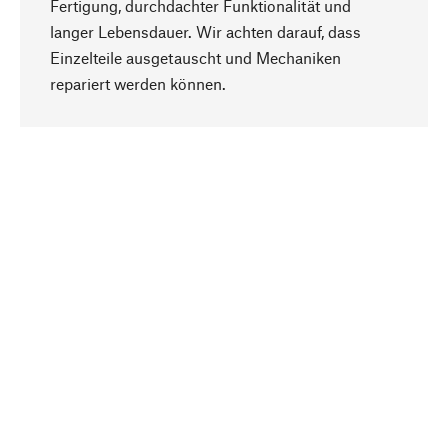
Fertigung, durchdachter Funktionalität und
langer Lebensdauer. Wir achten darauf, dass
Einzelteile ausgetauscht und Mechaniken
Nach oben
repariert werden können.
Bewusst
Nachhaltigkeit steht im Fokus unserer
Produktauswahl. Wir setzen auf natürliche
Inhaltsstoffe und Materialien, die gepflegt werden
können, sowie auf eine ressourcenschonende
und sozialverträgliche Produktion.