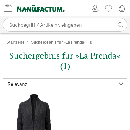
Zum Inhalt springen
Kundenkonto
Merkliste
0,0
Startseite
Suchergebnis für »La Prenda«
(1)
Suchergebnis für »La Prenda«
(1)