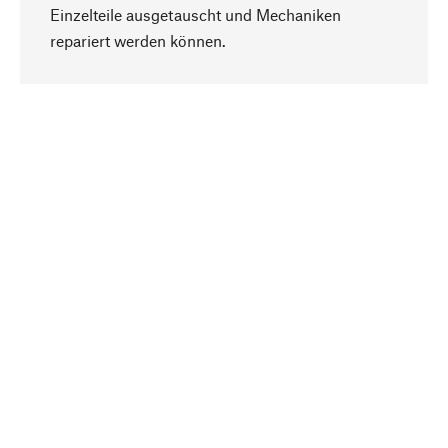
Einzelteile ausgetauscht und Mechaniken
Nach oben
repariert werden können.
Bewusst
Nachhaltigkeit steht im Fokus unserer
Produktauswahl. Wir setzen auf natürliche
Inhaltsstoffe und Materialien, die gepflegt werden
können, sowie auf eine ressourcenschonende
und sozialverträgliche Produktion.
Ausgewählt