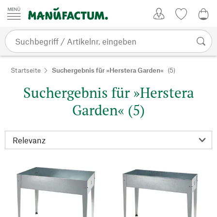
Zum Inhalt springen
Kundenkonto
Merkliste
0,0
Startseite
Suchergebnis für »Herstera Garden«
(5)
Suchergebnis für »Herstera
Garden« (5)