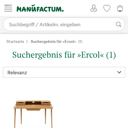
Zum Inhalt springen
Kundenkonto
Merkliste
0,0
Startseite
Suchergebnis für »Ercol«
(1)
Suchergebnis für »Ercol« (1)