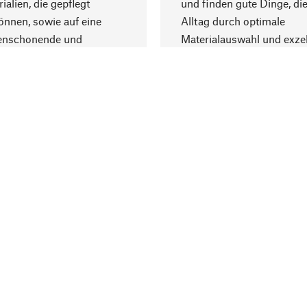
ialien, die gepflegt
und finden gute Dinge, die
nnen, sowie auf eine
Alltag durch optimale
enschonende und
Materialauswahl und exzel
trägliche Produktion.
Fertigung bereichern.
Lieferung & Zah
ine
Versandkosten
ter
Lieferung
user
Rechnung