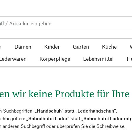
n
Damen
Kinder
Garten
Küche
 Lederwaren
Körperpflege
Lebensmittel
He
en wir keine Produkte für Ihre
n Suchbegriffen:
„Handschuh”
statt
„Lederhandschuh”
.
chbegriffen:
„Schreibetui Leder”
statt
„Schreibetui Leder rot
 anderen Suchbegriff oder überprüfen Sie die Schreibweise.