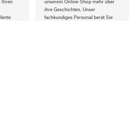
 Ihren
unserem Online-Shop mehr über
ihre Geschichten. Unser
lente
fachkundiges Personal berät Sie
gern.
lung
Unternehmen
Über Manufactum
Stellenangebote
Compliance