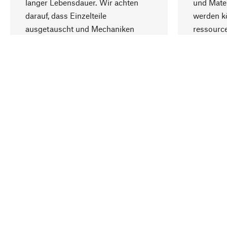
langer Lebensdauer. Wir achten
und Mater
darauf, dass Einzelteile
werden kö
ausgetauscht und Mechaniken
ressourc
repariert werden können.
sozialver
Ihr Land
Deutschland
Kontakt
Service
Gutsche
Bestellung, Service & Beratung
Newslet
02309 939050
Warenhä