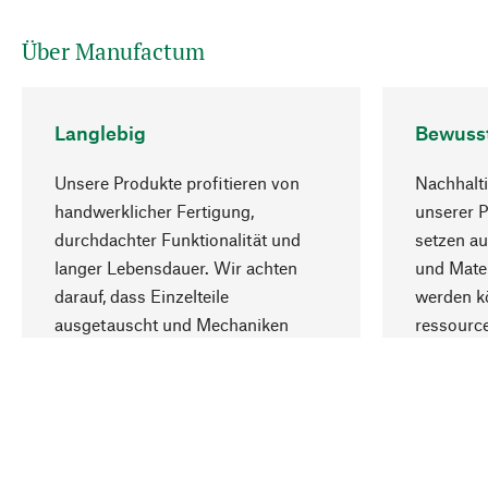
Über Manufactum
Langlebig
Bewuss
Unsere Produkte profitieren von
Nachhalti
handwerklicher Fertigung,
unserer 
durchdachter Funktionalität und
setzen au
langer Lebensdauer. Wir achten
und Mater
darauf, dass Einzelteile
werden kö
ausgetauscht und Mechaniken
ressourc
repariert werden können.
sozialver
Ihr Land