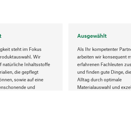
t
Ausgewählt
gkeit steht im Fokus
Als Ihr kompetenter Partn
Produktauswahl. Wir
arbeiten wir konsequent m
f natürliche Inhaltsstoffe
erfahrenen Fachleuten z
ialien, die gepflegt
und finden gute Dinge, die
nnen, sowie auf eine
Alltag durch optimale
enschonende und
Materialauswahl und exzel
trägliche Produktion.
Fertigung bereichern.