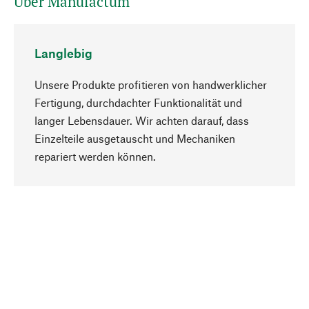
Über Manufactum
Langlebig
Unsere Produkte profitieren von handwerklicher
Fertigung, durchdachter Funktionalität und
langer Lebensdauer. Wir achten darauf, dass
Einzelteile ausgetauscht und Mechaniken
Nach oben
repariert werden können.
Bewusst
Nachhaltigkeit steht im Fokus unserer
Produktauswahl. Wir setzen auf natürliche
Inhaltsstoffe und Materialien, die gepflegt werden