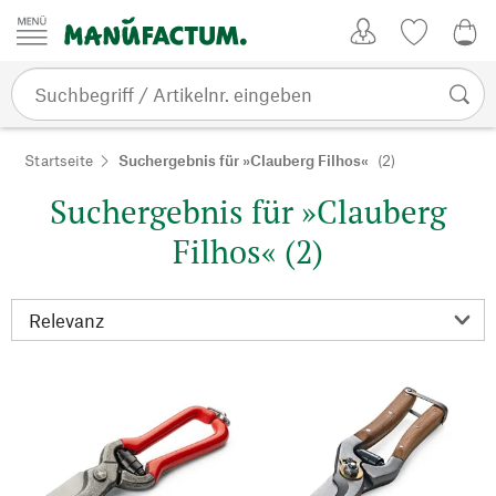
Zum Inhalt springen
Kundenkonto
Merkliste
0,0
Startseite
Suchergebnis für »Clauberg Filhos«
(2)
Suchergebnis für »Clauberg
Filhos« (2)