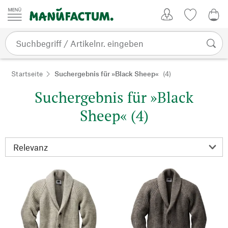
Zum Inhalt springen
Kundenkonto
Merkliste
0,0
Startseite
Suchergebnis für »Black Sheep«
(4)
Suchergebnis für »Black
Sheep« (4)