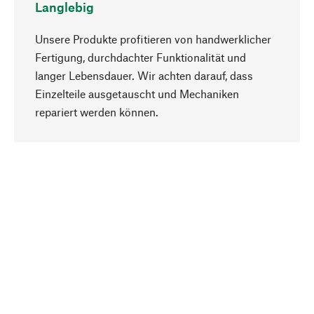
Langlebig
Unsere Produkte profitieren von handwerklicher
Fertigung, durchdachter Funktionalität und
langer Lebensdauer. Wir achten darauf, dass
Einzelteile ausgetauscht und Mechaniken
Nach oben
repariert werden können.
Bewusst
Nachhaltigkeit steht im Fokus unserer
Produktauswahl. Wir setzen auf natürliche
Inhaltsstoffe und Materialien, die gepflegt werden
können, sowie auf eine ressourcenschonende
und sozialverträgliche Produktion.