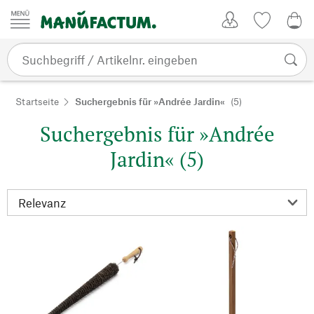
Zum Inhalt springen
Kundenkonto
Merkliste
0,0
Startseite
Suchergebnis für »Andrée Jardin«
(5)
Suchergebnis für »Andrée
Jardin« (5)