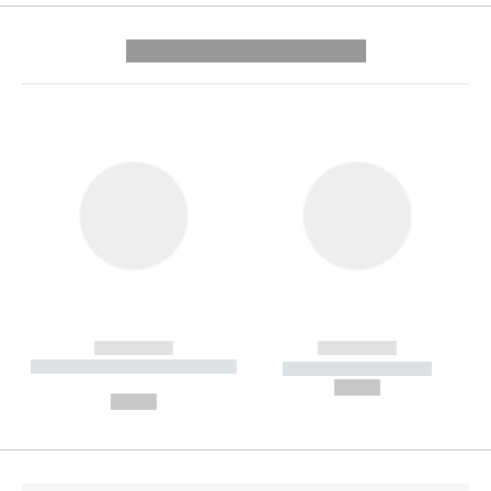
---------- --------------
------------
------------
----------- ----------- --------
----------- -----------
---
--,-- €
--,-- €