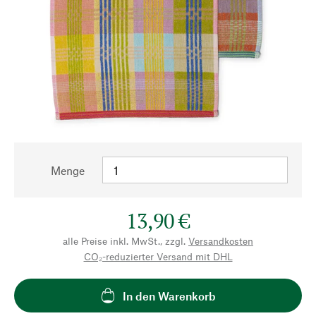
Menge
13,90 €
alle Preise inkl. MwSt., zzgl.
Versandkosten
CO₂-reduzierter Versand mit DHL
In den Warenkorb