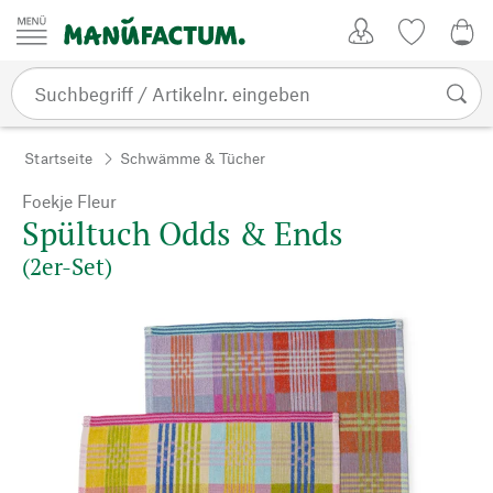
Zum Inhalt springen
Kundenkonto
Merkliste
0,0
Startseite
Schwämme & Tücher
Foekje Fleur
Spültuch Odds & Ends
(2er-Set)