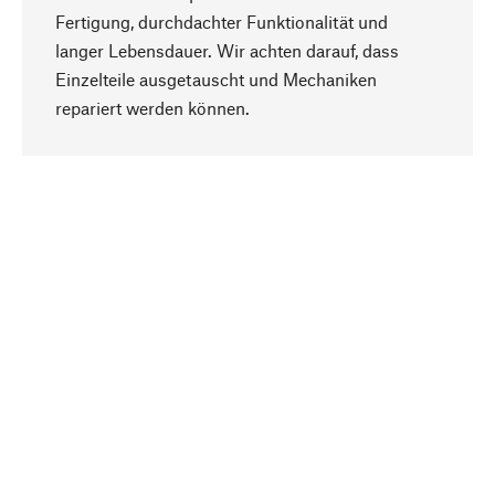
Fertigung, durchdachter Funktionalität und
langer Lebensdauer. Wir achten darauf, dass
Einzelteile ausgetauscht und Mechaniken
Nach oben
repariert werden können.
Bewusst
Nachhaltigkeit steht im Fokus unserer
Produktauswahl. Wir setzen auf natürliche
Inhaltsstoffe und Materialien, die gepflegt werden
können, sowie auf eine ressourcenschonende
und sozialverträgliche Produktion.