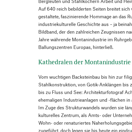
Bergleuten und Stahlkochern Arbeit und Hei
Auf 640 reich bebilderten Seiten breitet sich
gestaltete, faszinierende Hommage an das R
industriekulturelle Geschichte aus – ja beina
Bildband, der den zahlreichen Zeugnissen na
Jahre währende Montanindustrie im Ruhrgebi
Ballungszentren Europas, hinterließ.
Kathedralen der Montanindustrie
Vom wuchtigen Backsteinbau bis hin zur fil
Stahlkonstruktion, von Gotik-Anklängen bis 
bis zu Fluss und See: Architekturfotograf Ac
ehemaligen Industrieanlagen und -flächen in
Im Zuge des Strukturwandels wurden sie läng
kulturelles Zentrum, als Amts- oder Unterne
Wohn- oder renaturiertes Naherholungsgebie
zugeführt, doch legen sie bis heute ein eindr