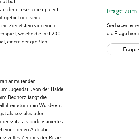
mat bot.
 vor dem Leser eine opulent
Frage zum
uhrgebiet und seine
Sie haben ein
h ein Ziegelstein von einem
die Frage hier
chspürt, welche die fast 200
et, einem der größten
Frage 
igran anmutenden
zum Jugendstil, von der Halde
him Bednorz fängt die
 all ihrer stummen Würde ein.
st als soziales oder
hmenssitz, als bodensaniertes
t einer neuen Aufgabe
ucksvolles Zeugnis der Revier-