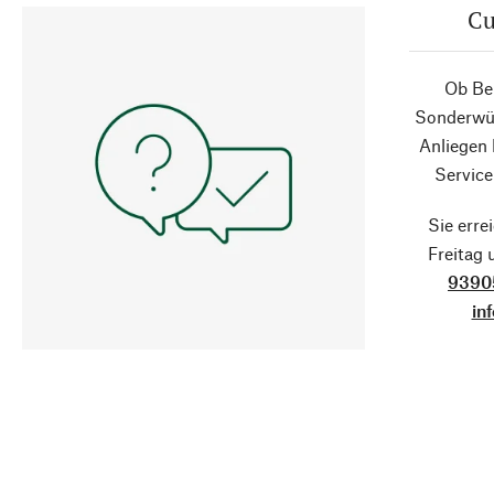
Cu
Ob Ber
Sonderwün
Anliegen
Service
Sie erre
Freitag
9390
in