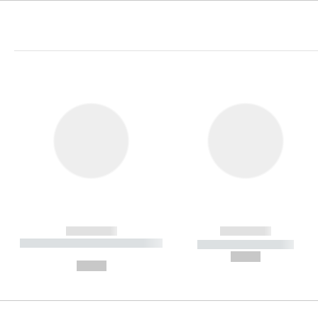
------------
------------
----------- ----------- ----------
----------- -----------
-
--,-- €
--,-- €