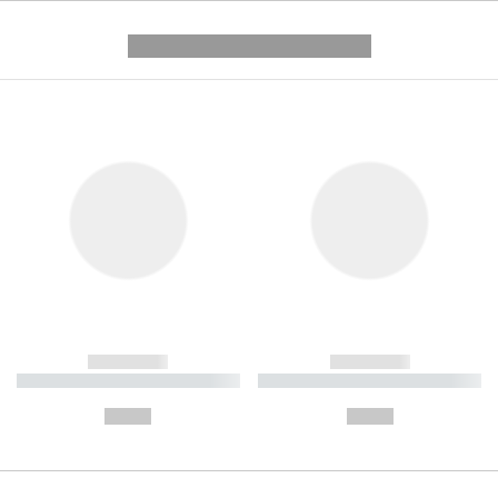
---------- --------------
------------
------------
----------- ----------- ----------
----------- ----------- ----------
-
-
--,-- €
--,-- €