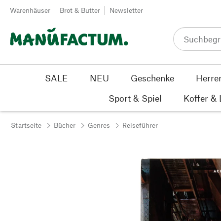
Zum Inhalt springen
Warenhäuser
Brot & Butter
Newsletter
SALE
NEU
Geschenke
Herre
Sport & Spiel
Koffer &
Startseite
Bücher
Genres
Reiseführer