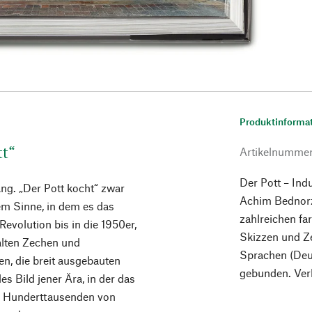
Produktinforma
tt“
Artikelnumme
Der Pott – Ind
g. „Der Pott kocht“ zwar
Achim Bednorz
dem Sinne, in dem es das
zahlreichen fa
Revolution bis in die 1950er,
Skizzen und Ze
 alten Zechen und
Sprachen (Deut
n, die breit ausgebauten
gebunden. Ver
 Bild jener Ära, in der das
t“ Hunderttausenden von