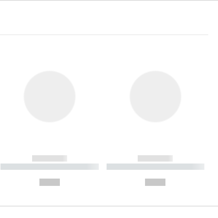
------------
------------
----------- ----------- ----------
----------- ----------- ----------
- -----------
-
--,-- €
--,-- €