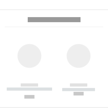
---------- --------------
------------
------------
----------- ----------- --------
----------- -----------
---
--,-- €
--,-- €