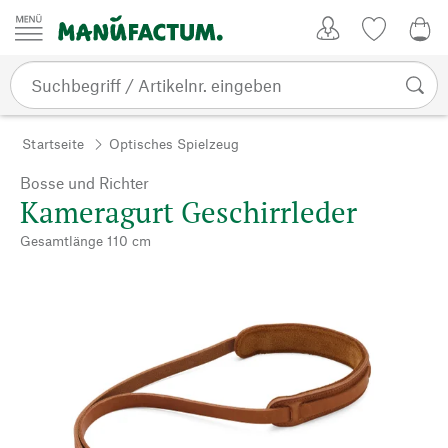
Zum Inhalt springen
Kundenkonto
Merkliste
0,0
Startseite
Optisches Spielzeug
Bosse und Richter
Kameragurt Geschirrleder
Gesamtlänge 110 cm