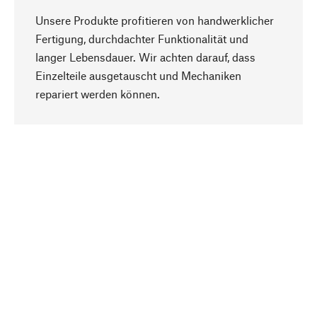
Unsere Produkte profitieren von handwerklicher
Fertigung, durchdachter Funktionalität und
langer Lebensdauer. Wir achten darauf, dass
Einzelteile ausgetauscht und Mechaniken
Nach oben
repariert werden können.
Bewusst
Nachhaltigkeit steht im Fokus unserer
Produktauswahl. Wir setzen auf natürliche
Inhaltsstoffe und Materialien, die gepflegt werden
können, sowie auf eine ressourcenschonende
und sozialverträgliche Produktion.