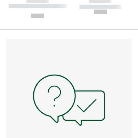
------------
------------
----------- ----------- --------
----------- -----------
---
--,-- €
--,-- €