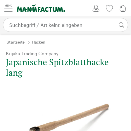
Zum Inhalt springen
Kundenkonto
Merkliste
0,0
Startseite
Hacken
Kujaku Trading Company
Japanische Spitzblatthacke
lang