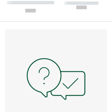
----------- ----------- --------
----------- -----------
---
--,-- €
--,-- €