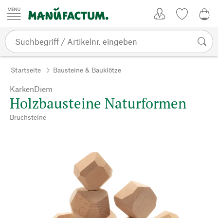
Zum Inhalt springen
Kundenkonto
Merkliste
0,0
Startseite
Bausteine & Bauklötze
KarkenDiem
Holzbausteine Naturformen
Bruchsteine