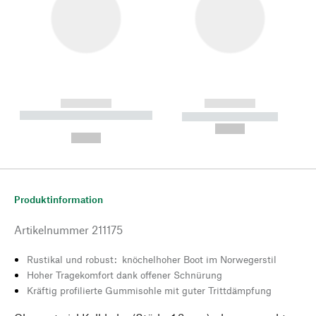
------------
------------
----------- ----------- --------
----------- -----------
---
--,-- €
--,-- €
Produktinformation
Artikelnummer
211175
Rustikal und robust: knöchelhoher Boot im Norwegerstil
Hoher Tragekomfort dank offener Schnürung
Kräftig profilierte Gummisohle mit guter Trittdämpfung