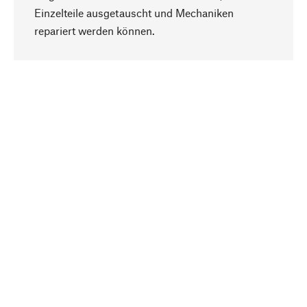
Einzelteile ausgetauscht und Mechaniken
Nach oben
repariert werden können.
Bewusst
Nachhaltigkeit steht im Fokus unserer
Produktauswahl. Wir setzen auf natürliche
Inhaltsstoffe und Materialien, die gepflegt werden
können, sowie auf eine ressourcenschonende
und sozialverträgliche Produktion.
Ausgewählt