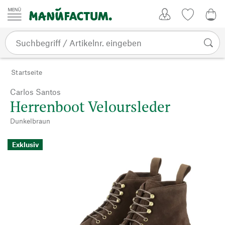
Zum Inhalt springen
Kundenkonto
Merkliste
0,0
Startseite
Carlos Santos
Herrenboot Veloursleder
Dunkelbraun
Exklusiv