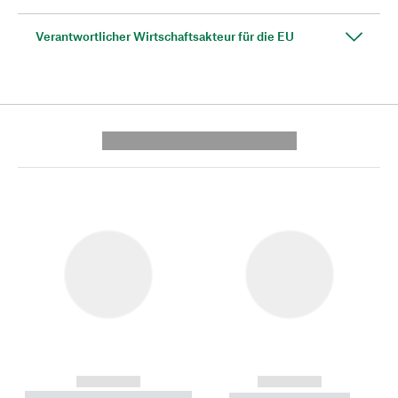
Verantwortlicher Wirtschaftsakteur für die EU
---------- --------------
------------
------------
----------- ----------- --------
----------- -----------