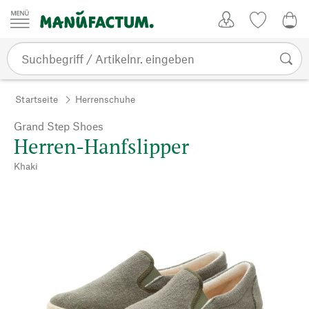
Zum Inhalt springen
Kundenkonto
Merkliste
0,0
Startseite
Herrenschuhe
Grand Step Shoes
Herren-Hanfslipper
Khaki