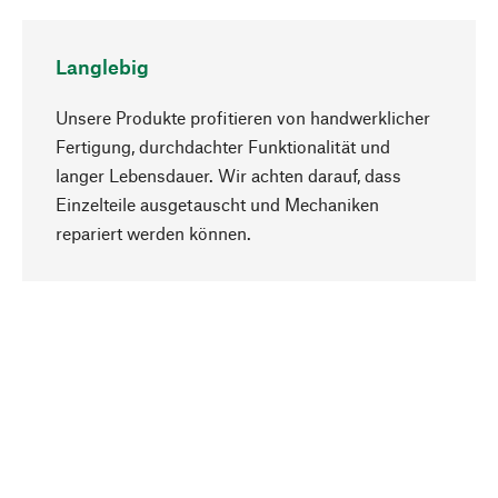
Langlebig
Unsere Produkte profitieren von handwerklicher
Fertigung, durchdachter Funktionalität und
langer Lebensdauer. Wir achten darauf, dass
Einzelteile ausgetauscht und Mechaniken
Nach oben
repariert werden können.
Bewusst
Nachhaltigkeit steht im Fokus unserer
Produktauswahl. Wir setzen auf natürliche
Inhaltsstoffe und Materialien, die gepflegt werden
können, sowie auf eine ressourcenschonende