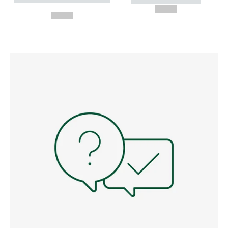
---
--,-- €
--,-- €