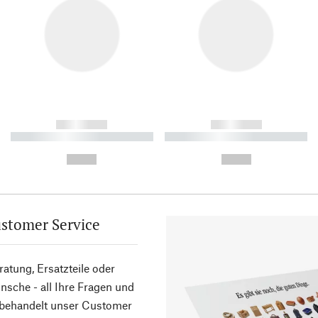
------------
------------
----------- ----------- ----------
----------- ----------- ----------
-
-
--,-- €
--,-- €
stomer Service
atung, Ersatzteile oder
sche - all Ihre Fragen und
 behandelt unser Customer