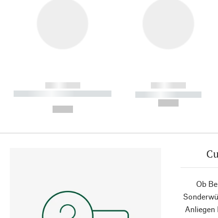
------------
------------
----------- ----------- ----------
----------- -----------
-
--,-- €
--,-- €
Cu
Ob Ber
Sonderwün
Anliegen