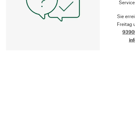
Service
Sie erre
Freitag
9390
in