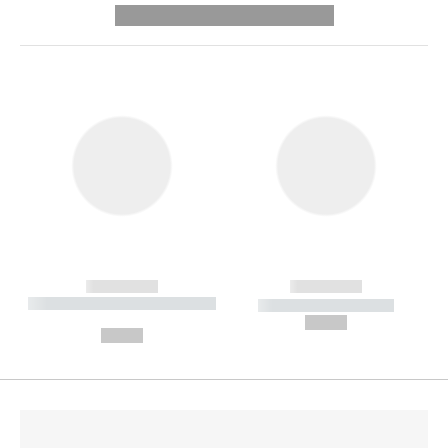
---------- --------------
------------
------------
----------- ----------- --------
----------- -----------
---
--,-- €
--,-- €