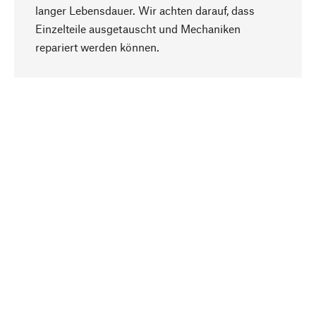
langer Lebensdauer. Wir achten darauf, dass
Einzelteile ausgetauscht und Mechaniken
Nach oben
repariert werden können.
Bewusst
Nachhaltigkeit steht im Fokus unserer
Produktauswahl. Wir setzen auf natürliche
Inhaltsstoffe und Materialien, die gepflegt werden
können, sowie auf eine ressourcenschonende
und sozialverträgliche Produktion.
Ausgewählt