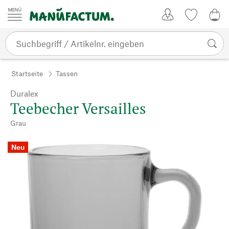
Zum Inhalt springen
Kundenkonto
Merkliste
0,0
Startseite
Tassen
Duralex
Teebecher Versailles
Grau
Neu