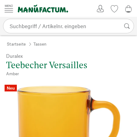
Zum Inhalt springen
Kundenkonto
Merkliste
0,0
Startseite
Tassen
Duralex
Teebecher Versailles
Amber
Neu