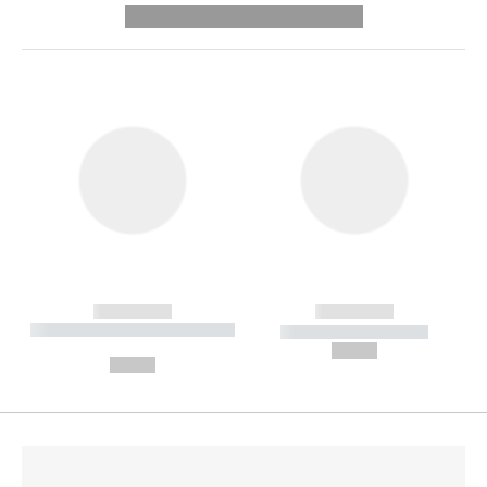
---------- --------------
------------
------------
----------- ----------- --------
----------- -----------
---
--,-- €
--,-- €