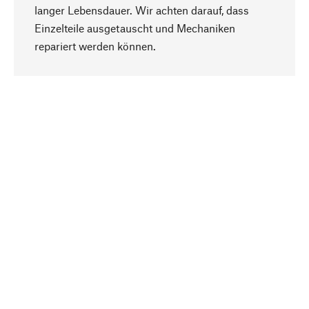
langer Lebensdauer. Wir achten darauf, dass
Einzelteile ausgetauscht und Mechaniken
Nach oben
repariert werden können.
Bewusst
Nachhaltigkeit steht im Fokus unserer
Produktauswahl. Wir setzen auf natürliche
Inhaltsstoffe und Materialien, die gepflegt werden
können, sowie auf eine ressourcenschonende
und sozialverträgliche Produktion.
Ausgewählt