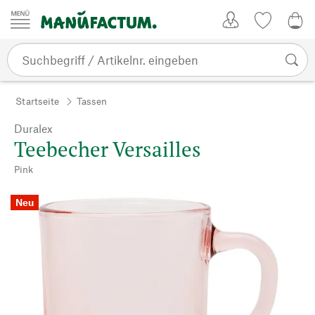
Zum Inhalt springen
Kundenkonto
Merkliste
0,0
Startseite
Tassen
Duralex
Teebecher Versailles
Pink
Neu