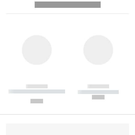
---------- --------------
------------
------------
----------- ----------- --------
----------- -----------
---
--,-- €
--,-- €