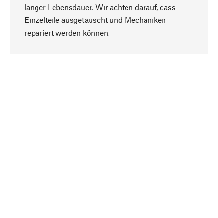
langer Lebensdauer. Wir achten darauf, dass
Einzelteile ausgetauscht und Mechaniken
Nach oben
repariert werden können.
Bewusst
Nachhaltigkeit steht im Fokus unserer
Produktauswahl. Wir setzen auf natürliche
Inhaltsstoffe und Materialien, die gepflegt werden
können, sowie auf eine ressourcenschonende
und sozialverträgliche Produktion.
Ausgewählt