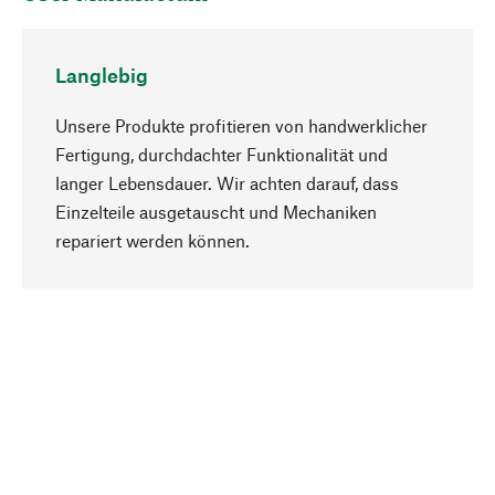
Langlebig
Unsere Produkte profitieren von handwerklicher
Fertigung, durchdachter Funktionalität und
langer Lebensdauer. Wir achten darauf, dass
Einzelteile ausgetauscht und Mechaniken
Nach oben
repariert werden können.
Bewusst
Nachhaltigkeit steht im Fokus unserer
Produktauswahl. Wir setzen auf natürliche
Inhaltsstoffe und Materialien, die gepflegt werden