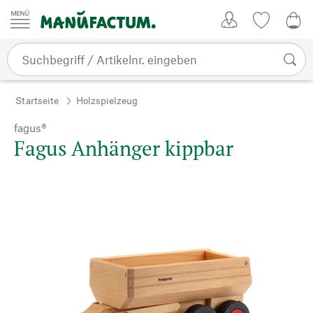
Zum Inhalt springen
Kundenkonto
Merkliste
0,0
Startseite
Holzspielzeug
fagus®
Fagus Anhänger kippbar