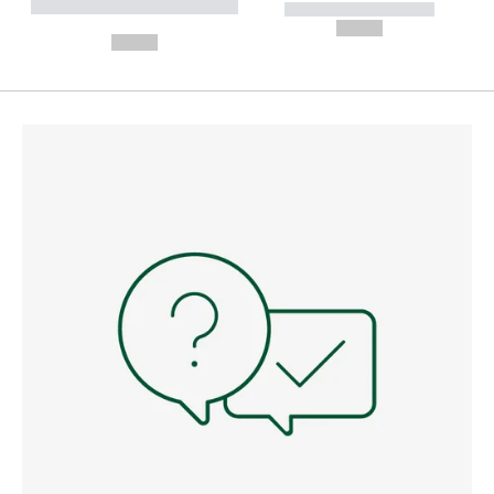
----------- ----------- --------
----------- -----------
---
--,-- €
--,-- €