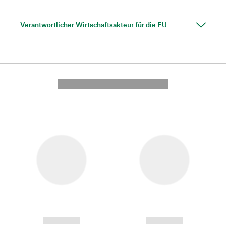
Verantwortlicher Wirtschaftsakteur für die EU
---------- --------------
------------
------------